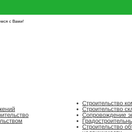
емся с Вами!
Строительство ко
жений
Строительство ск
оительство
Сопровождение э
ельством
Градостроительны
Строительство об