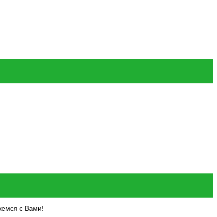
нных и проинформирован о том, что
Политика конфиденциальности
,
и персональных данных размещены в общем доступе по ссылкам*.
жемся с Вами!